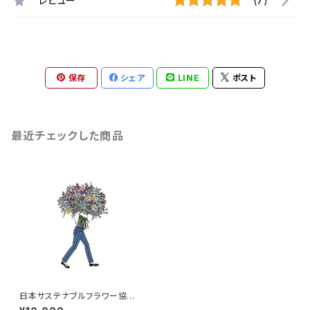
レビュー
(7)
保存
シェア
LINE
ポスト
最近チェックした商品
日本サステナブルフラワー協会
年会費